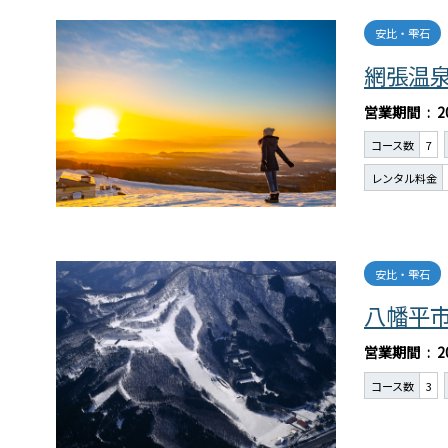
安比・雫石
網張温
営業期間
2
コース数
7
レンタル料金
安比・雫石
八幡平
営業期間
2
コース数
3