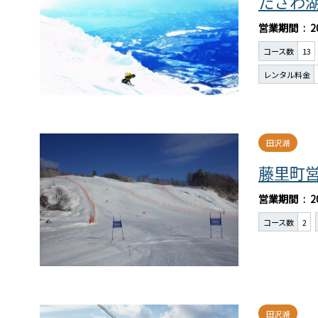
たざわ
営業期間
2
コース数
13
レンタル料金
田沢湖
藤里町
営業期間
2
コース数
2
田沢湖