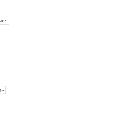
 500～
00～