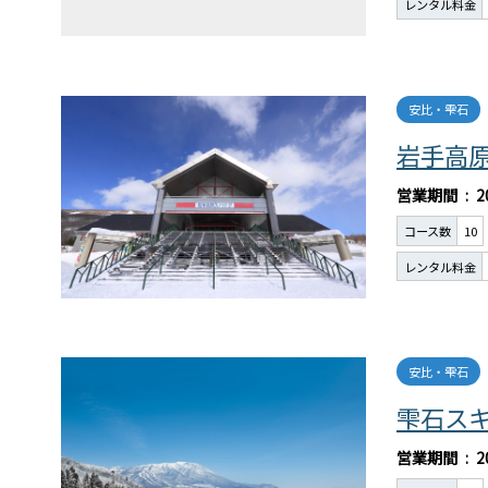
レンタル料金
安比・雫石
岩手高
営業期間
2
コース数
10
レンタル料金
安比・雫石
雫石ス
営業期間
2