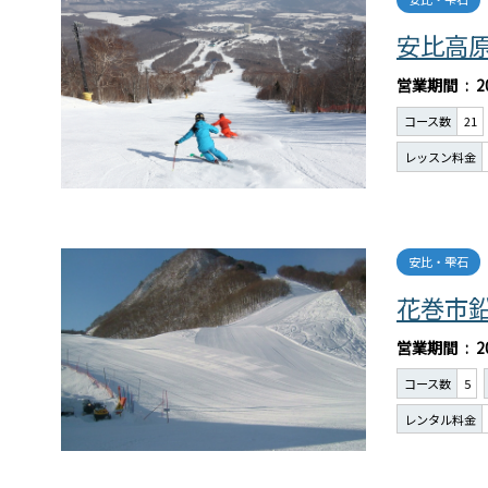
安比高
営業期間
2
コース数
21
レッスン料金
安比・雫石
花巻市
営業期間
2
コース数
5
レンタル料金