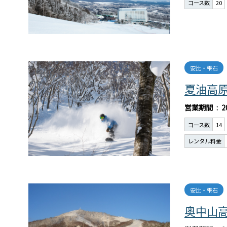
コース数
20
安比・雫石
夏油高
営業期間
2
コース数
14
レンタル料金
安比・雫石
奥中山