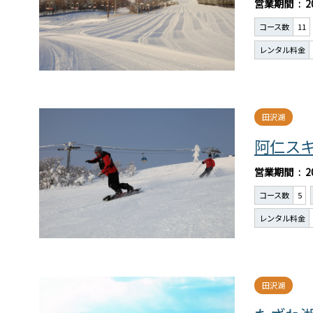
営業期間
2
コース数
11
レンタル料金
田沢湖
阿仁ス
営業期間
2
コース数
5
レンタル料金
田沢湖