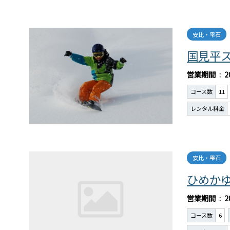
安比・雫石
国見平
営業期間
2
コース数
11
レンタル料金
安比・雫石
ひめか
営業期間
2
コース数
6