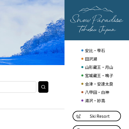
安比・雫石
田沢湖
山形蔵王・月山
宮城蔵王・鳴子
会津・安達太良
検
索
八甲田・白神
湯沢・妙高
Ski Resort