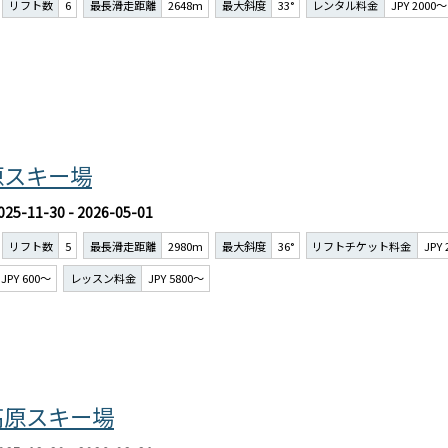
リフト数
6
最長滑走距離
2648m
最大斜度
33°
レンタル料金
JPY 2000～
原スキー場
025-11-30 - 2026-05-01
リフト数
5
最長滑走距離
2980m
最大斜度
36°
リフトチケット料金
JPY
JPY 600～
レッスン料金
JPY 5800～
高原スキー場