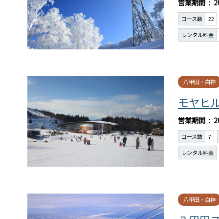
営業期間
2
コース数
22
レンタル料金
八甲田・白神
モヤヒ
営業期間
2
コース数
7
レンタル料金
八甲田・白神