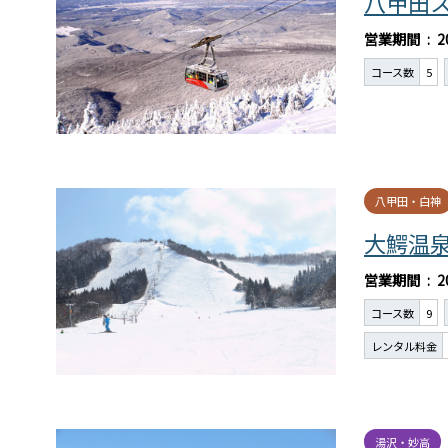
八甲田
営業期間
2
コース数
5
八甲田・白神
大鰐温
営業期間
2
コース数
9
レンタル料金
湯沢・妙高