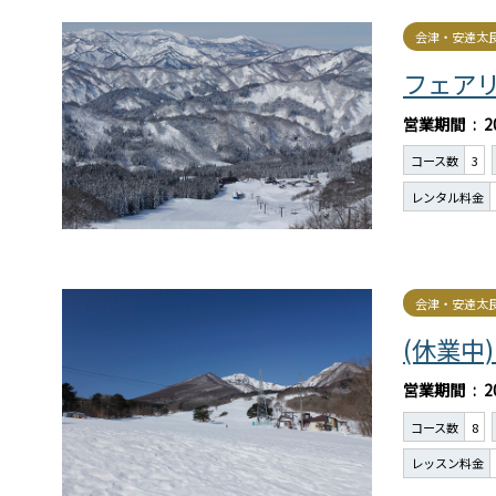
会津・安達太
フェア
営業期間
2
コース数
3
レンタル料金
会津・安達太
(休業中
営業期間
2
コース数
8
レッスン料金