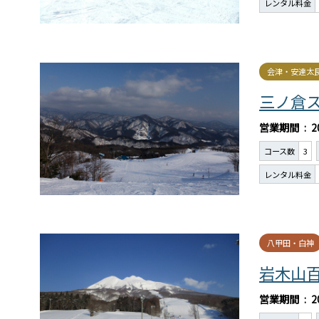
レンタル料金
会津・安達太
三ノ倉
営業期間
2
コース数
3
レンタル料金
八甲田・白神
岩木山
営業期間
2