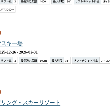
リフト数
3
最長滑走距離
4400m
最大斜度
30°
リフトチケット料金
JPY 
JPY 3000～
営スキー場
025-12-26 - 2026-03-01
リフト数
2
最長滑走距離
800m
最大斜度
35°
リフトチケット料金
JPY 2
プリング・スキーリゾート