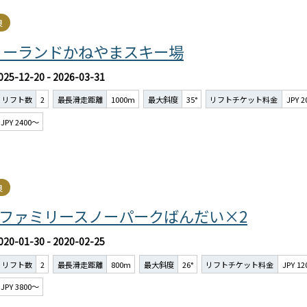
良
リーランドかねやまスキー場
025-12-20 - 2026-03-31
リフト数
2
最長滑走距離
1000m
最大斜度
35°
リフトチケット料金
JPY 
JPY 2400～
良
)ファミリースノーパークばんだい×2
020-01-30 - 2020-02-25
リフト数
2
最長滑走距離
800m
最大斜度
26°
リフトチケット料金
JPY 1
JPY 3800～