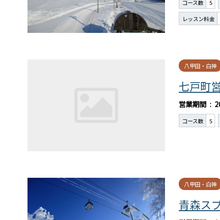
コース数
5
レッスン料金
八甲田・白神
七戸町
営業期間
2
コース数
5
八甲田・白神
青森ス