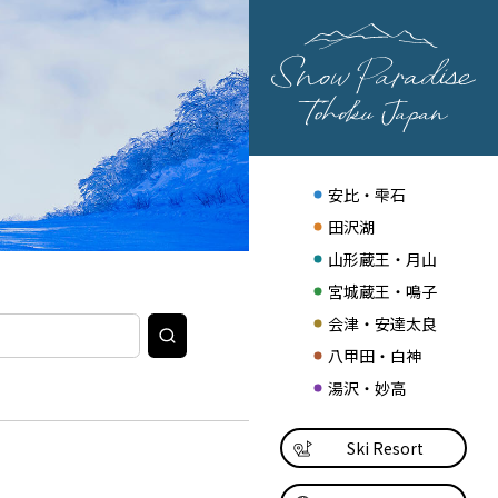
安比・雫石
田沢湖
山形蔵王・月山
宮城蔵王・鳴子
会津・安達太良
検
索
八甲田・白神
湯沢・妙高
Ski Resort