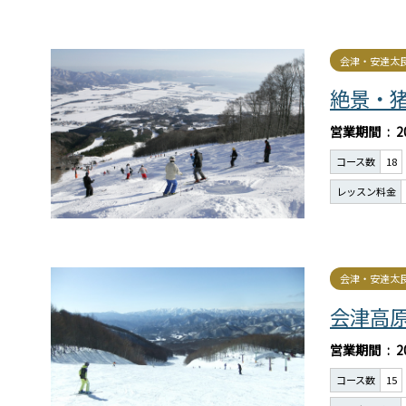
会津・安達太
絶景・
営業期間
2
コース数
18
レッスン料金
会津・安達太
会津高
営業期間
2
コース数
15