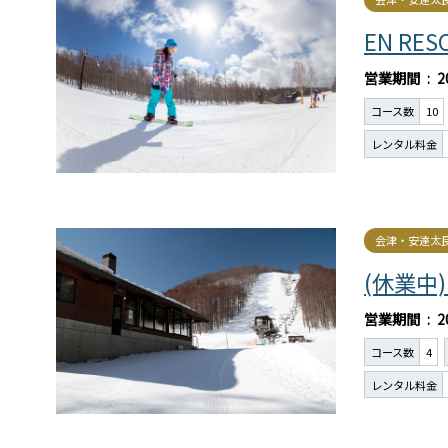
EN R
営業期間
2
コース数
10
レンタル料金
会津・安達太
(休業中
営業期間
2
コース数
4
レンタル料金