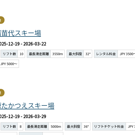
良
猪苗代スキー場
025-12-19 - 2026-03-22
リフト数
10
最長滑走距離
3550m
最大斜度
32°
レンタル料金
JPY 3500
JPY 5000～
良
原たかつえスキー場
025-12-19 - 2026-03-29
リフト数
8
最長滑走距離
5000m
最大斜度
36°
リフトチケット料金
JPY