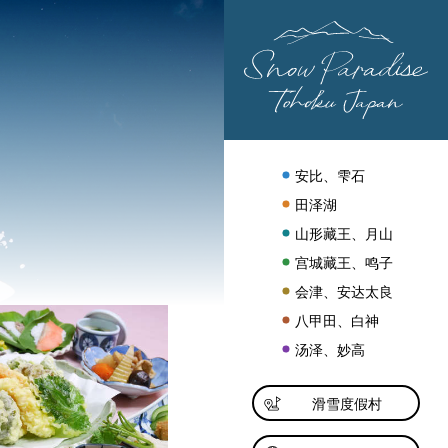
安比、雫石
田泽湖
山形藏王、月山
宫城藏王、鸣子
会津、安达太良
八甲田、白神
汤泽、妙高
滑雪度假村