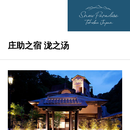
庄助之宿 泷之汤