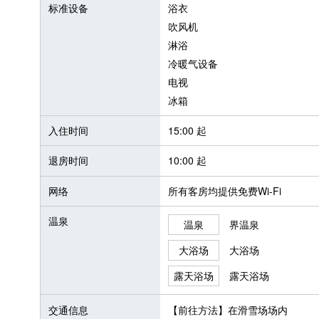
标准设备
浴衣
吹风机
淋浴
冷暖气设备
电视
冰箱
入住时间
15:00 起
退房时间
10:00 起
网络
所有客房均提供免费Wi-Fi
温泉
温泉
界温泉
大浴场
大浴场
露天浴场
露天浴场
交通信息
【前往方法】在滑雪场场内