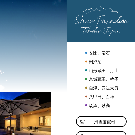
安比、雫石
田泽湖
山形藏王、月山
宫城藏王、鸣子
会津、安达太良
八甲田、白神
汤泽、妙高
滑雪度假村