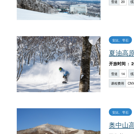
雪道
20
缆
安比、雫石
夏油高
开放时间
2
雪道
14
缆
课程费用
CNY
安比、雫石
奥中山