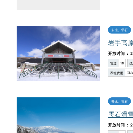
安比、雫石
岩手高
开放时间
2
雪道
10
缆
课程费用
CNY
安比、雫石
雫石滑
开放时间
2