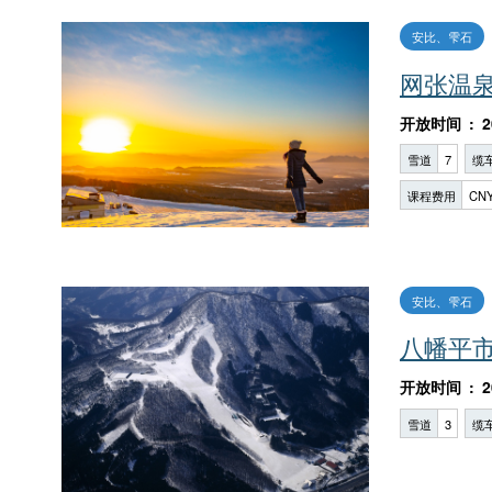
安比、雫石
网张温
开放时间
2
雪道
7
缆
课程费用
CNY
安比、雫石
八幡平
开放时间
2
雪道
3
缆