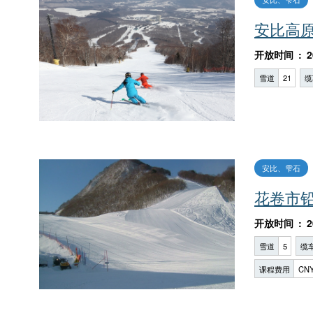
安比高
开放时间
2
雪道
21
缆
安比、雫石
花卷市
开放时间
2
雪道
5
缆
课程费用
CNY