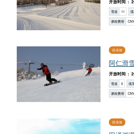
开放时间
2
雪道
11
缆
课程费用
CNY
田泽湖
阿仁滑
开放时间
2
雪道
5
缆
课程费用
CNY
田泽湖