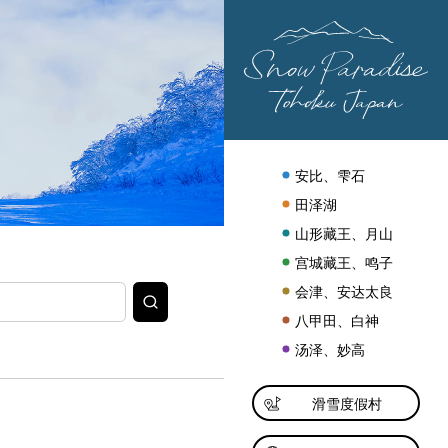
安比、雫石
田泽湖
山形藏王、月山
宫城藏王、鸣子
会津、安达太良
搜
索
八甲田、白神
汤泽、妙高
滑雪度假村