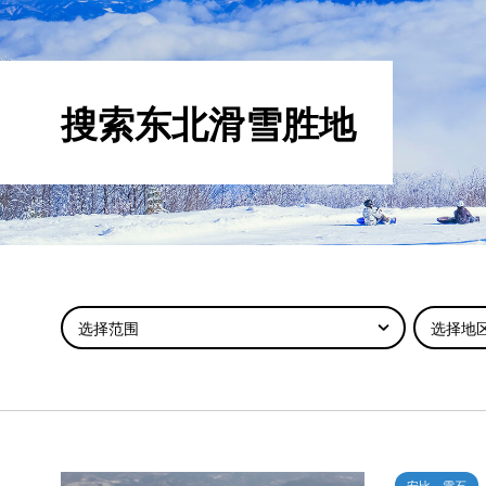
搜索东北滑雪胜地
选择范围
选择地
安比、雫石