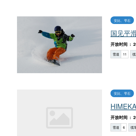
安比、雫石
国见平
开放时间
2
雪道
11
缆
安比、雫石
HIMEK
开放时间
2
雪道
6
缆