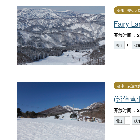
会津、安达太
Fairy 
开放时间
2
雪道
3
缆
会津、安达太
(暂停营业)F
开放时间
2
雪道
8
缆