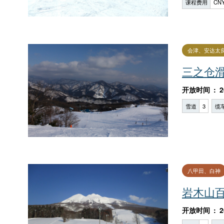
课程费用
CNY
会津、安达太
三之仓
开放时间
2
雪道
3
缆
八甲田、白神
岩木山
开放时间
2