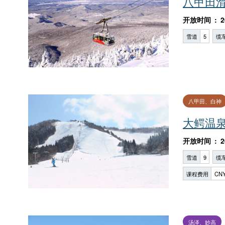
八甲田
开放时间
2
雪道
5
缆
八甲田、白神
大鳄温
开放时间
2
雪道
9
缆
课程费用
CNY
汤泽、妙高