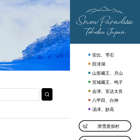
安比、雫石
田泽湖
山形藏王、月山
宫城藏王、鸣子
会津、安达太良
搜
索
八甲田、白神
汤泽、妙高
滑雪度假村