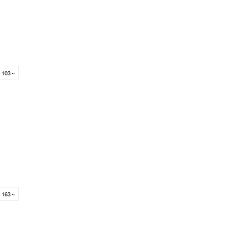
 103～
 163～