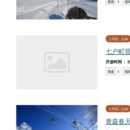
雪道
5
缆
八甲田、白神
七户町
开放时间
2
雪道
5
缆
八甲田、白神
青森春