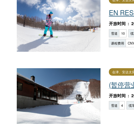
EN R
开放时间
2
雪道
10
缆
课程费用
CNY
会津、安达太
(暂停营
开放时间
2
雪道
4
缆