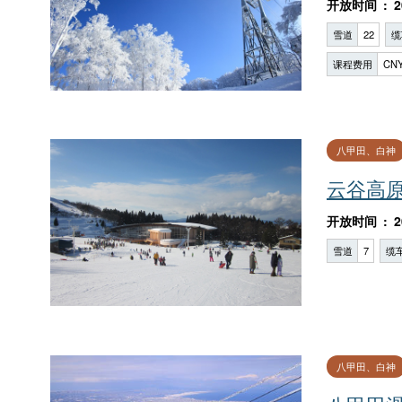
开放时间
2
雪道
22
缆
课程费用
CNY
八甲田、白神
云谷高
开放时间
2
雪道
7
缆
八甲田、白神