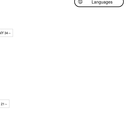
Languages
日本語
English
中文（繁體中文）
NY 34～
 21～