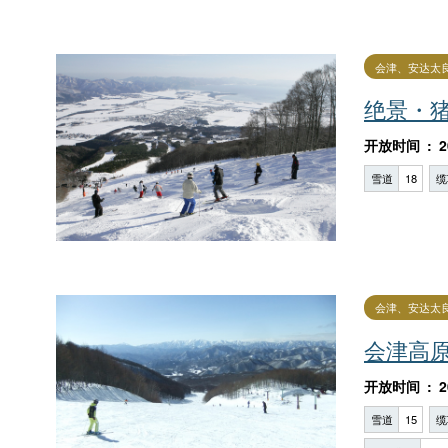
会津、安达太
绝景・
开放时间
2
雪道
18
缆
会津、安达太
会津高
开放时间
2
雪道
15
缆