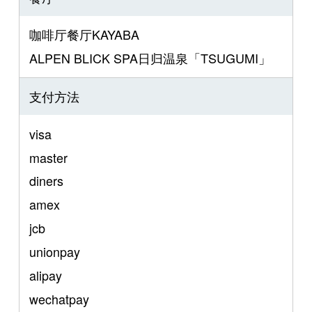
咖啡厅餐厅KAYABA
ALPEN BLICK SPA日归温泉「TSUGUMI」
支付方法
visa
master
diners
amex
jcb
unionpay
alipay
wechatpay