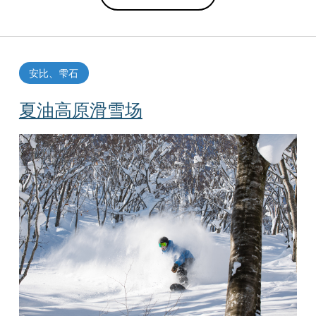
安比、雫石
夏油高原滑雪场