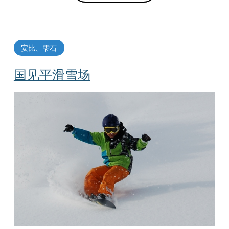
安比、雫石
国见平滑雪场