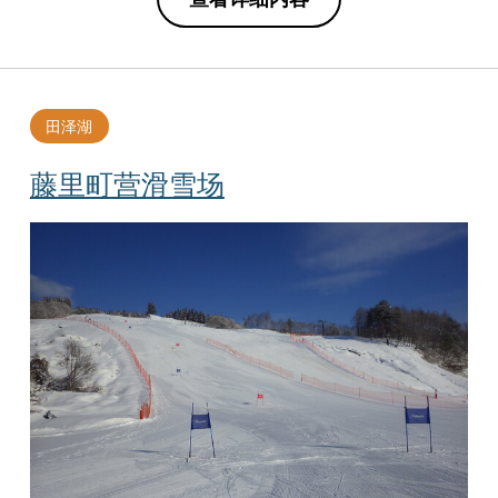
田泽湖
藤里町营滑雪场