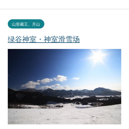
山形藏王、月山
绿谷神室・神室滑雪场