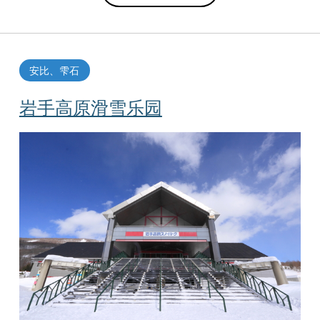
安比、雫石
岩手高原滑雪乐园