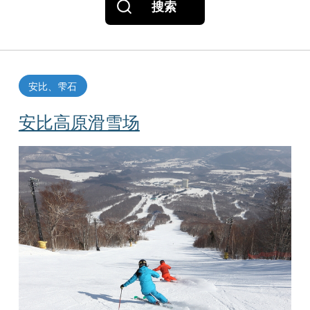
搜索
安比、雫石
安比高原滑雪场