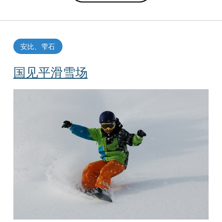
安比、雫石
国见平滑雪场