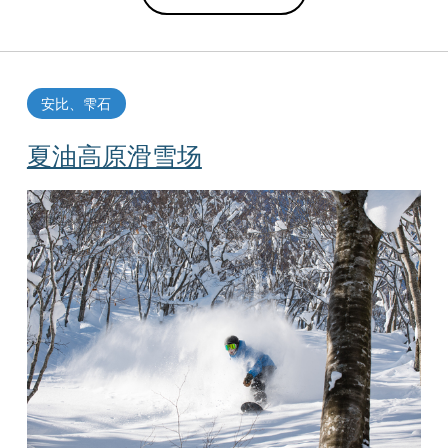
安比、雫石
夏油高原滑雪场