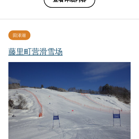
田泽湖
藤里町营滑雪场