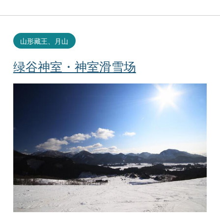
山形藏王、月山
绿谷神室・神室滑雪场