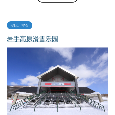
安比、雫石
岩手高原滑雪乐园