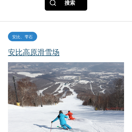
搜索
安比、雫石
安比高原滑雪场