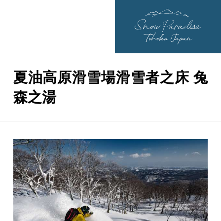
夏油高原滑雪場滑雪者之床 兔
森之湯