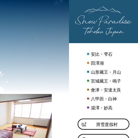
安比・雫石
田澤湖
山形藏王・月山
宮城藏王・鳴子
會津・安達太良
八甲田・白神
湯澤・妙高
滑雪度假村