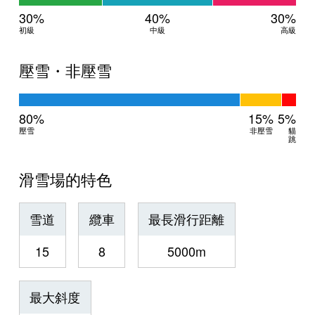
30%
40%
30%
初級
中級
高級
壓雪・非壓雪
80%
15%
5%
壓雪
非壓雪
貓
跳
滑雪場的特色
雪道
纜車
最長滑行距離
15
8
5000m
最大斜度