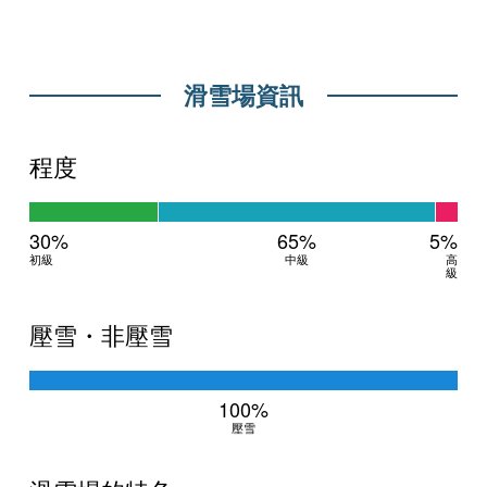
滑雪場資訊
程度
30%
65%
5%
初級
中級
高
級
壓雪・非壓雪
100%
壓雪