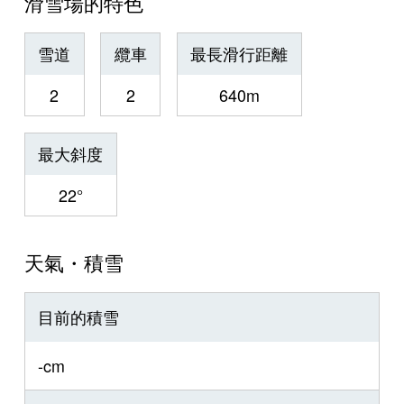
滑雪場的特色
雪道
纜車
最長滑行距離
2
2
640m
最大斜度
22°
天氣・積雪
目前的積雪
-cm