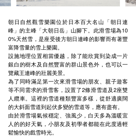
朝日自然觀雪樂園位於日本百大名山「朝日連
峰」的主峰「大朝日岳」山腳下。此滑雪場為10
0%天然雪，是座受後方朝日連峰的影響而有著豐
富降雪量的雪上樂園。
設施地理位置相當優越，除了能欣賞到染成一片
銀白的樹木及自然豐富的群山景色外，也可以一
覽藏王連峰的壯麗美景。
為了同時滿足第一次來滑雪場的朋友、親子遊客
等不同需求的滑雪客，設置了2條滑雪道及2座雙
人纜車。這裡的雪道種類豐富多樣，從舒適廣闊
的大斜面雪道到起伏多變的雪道等，應有盡有。
由於滑雪場氣候穩定、強風少，白天多為溫暖宜
人的的好天氣，小朋友及初學者都能在此度過輕
鬆愉快的戲雪時光。