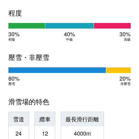
程度
30%
40%
30%
初級
中級
高級
壓雪・非壓雪
80%
20%
壓雪
非壓雪
滑雪場的特色
雪道
纜車
最長滑行距離
24
12
4000m