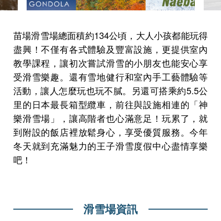
苗場滑雪場總面積約134公頃，大人小孩都能玩得
盡興！不僅有各式體驗及豐富設施，更提供室內
教學課程，讓初次嘗試滑雪的小朋友也能安心享
受滑雪樂趣。還有雪地健行和室內手工藝體驗等
活動，讓人怎麼玩也玩不膩。另還可搭乘約5.5公
里的日本最長箱型纜車，前往與設施相連的「神
樂滑雪場」，讓高階者也心滿意足！玩累了，就
到附設的飯店裡放鬆身心，享受優質服務。今年
冬天就到充滿魅力的王子滑雪度假中心盡情享樂
吧！
滑雪場資訊