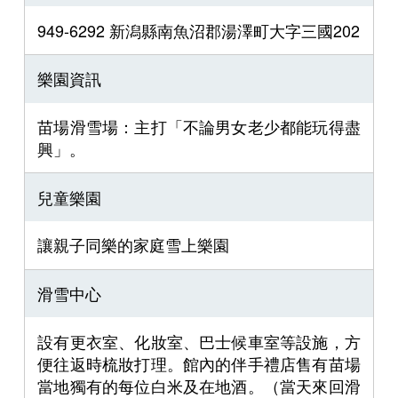
949-6292 新潟縣南魚沼郡湯澤町大字三國202
樂園資訊
苗場滑雪場：主打「不論男女老少都能玩得盡
興」。
兒童樂園
讓親子同樂的家庭雪上樂園
滑雪中心
設有更衣室、化妝室、巴士候車室等設施，方
便往返時梳妝打理。館內的伴手禮店售有苗場
當地獨有的每位白米及在地酒。（當天來回滑