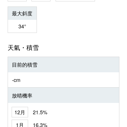
最大斜度
34°
天氣・積雪
目前的積雪
-cm
放晴機率
12月
21.5%
1月
16.3%