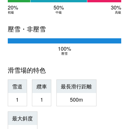
20%
50%
30%
初級
中級
高級
壓雪・非壓雪
100%
壓雪
滑雪場的特色
雪道
纜車
最長滑行距離
1
1
500m
最大斜度