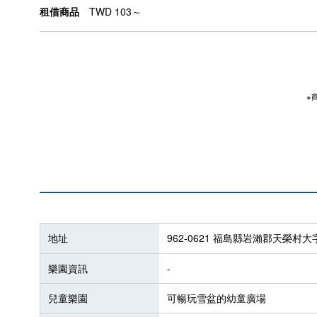
租借商品
TWD 103～
※
地址
962-0621 福島縣岩瀨郡天榮村
樂園資訊
-
兒童樂園
可暢玩雪盆的幼童廣場