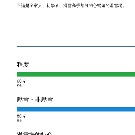
不論是全家人、初學者、滑雪高手都可開心暢遊的滑雪場。
程度
60%
初級
壓雪・非壓雪
80%
壓雪
滑雪場的特色