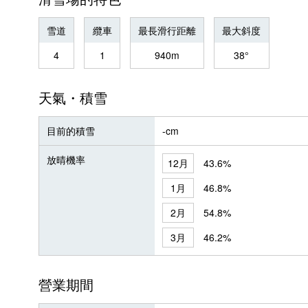
雪道
纜車
最長滑行距離
最大斜度
4
1
940m
38°
天氣・積雪
目前的積雪
-cm
放晴機率
12月
43.6%
1月
46.8%
2月
54.8%
3月
46.2%
營業期間