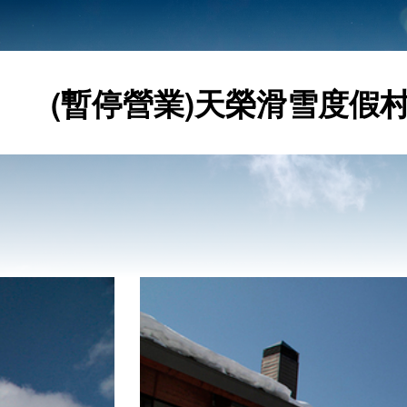
(暫停營業)天榮滑雪度假