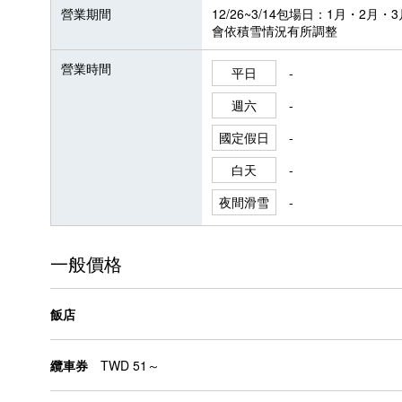
營業期間
12/26~3/14包場日：1月・2月
會依積雪情況有所調整
營業時間
平日
-
週六
-
國定假日
-
白天
-
夜間滑雪
-
一般價格
飯店
纜車券
TWD 51～