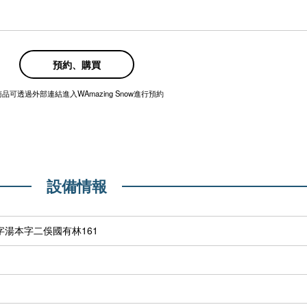
預約、購買
商品可透過外部連結進入WAmazing Snow進行預約
設備情報
大字湯本字二俁國有林161