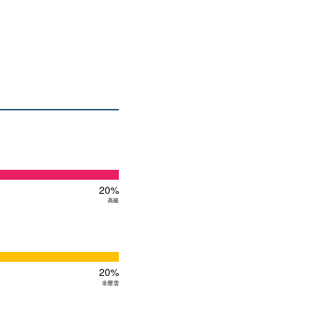
20%
高級
20%
非壓雪