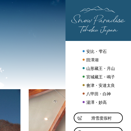
安比・雫石
田澤湖
山形藏王・月山
宮城藏王・鳴子
會津・安達太良
八甲田・白神
湯澤・妙高
滑雪度假村