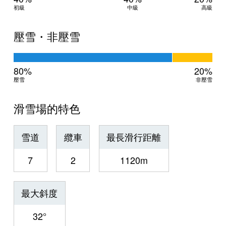
初級
中級
高級
壓雪・非壓雪
80%
20%
壓雪
非壓雪
滑雪場的特色
雪道
纜車
最長滑行距離
7
2
1120m
最大斜度
32°