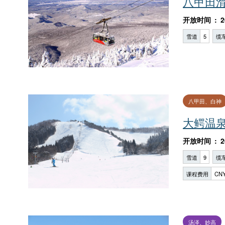
八甲田
开放时间
2
雪道
5
缆
八甲田、白神
大鳄温
开放时间
2
雪道
9
缆
课程费用
CNY
汤泽、妙高