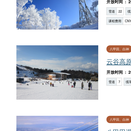
开放时间
2
雪道
22
缆
课程费用
CNY
八甲田、白神
云谷高
开放时间
2
雪道
7
缆
八甲田、白神