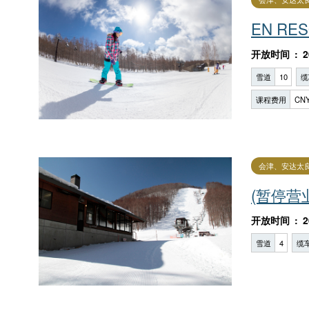
EN R
开放时间
2
雪道
10
缆
课程费用
CNY
会津、安达太
(暂停营
开放时间
2
雪道
4
缆