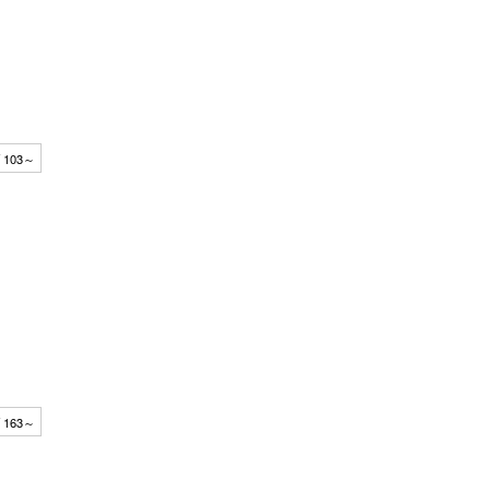
 103～
 163～