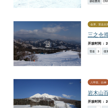
课程费用
CNY
会津、安达太
三之仓
开放时间
2
雪道
3
缆
八甲田、白神
岩木山
开放时间
2