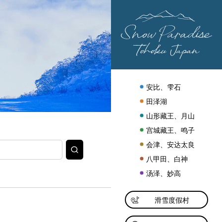
安比、雫石
田泽湖
山形藏王、月山
宫城藏王、鸣子
会津、安达太良
搜
索
八甲田、白神
汤泽、妙高
滑雪度假村