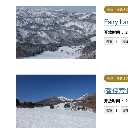
会津、安达太
Fairy 
开放时间
2
雪道
3
缆
会津、安达太
(暂停营业)F
开放时间
2
雪道
8
缆