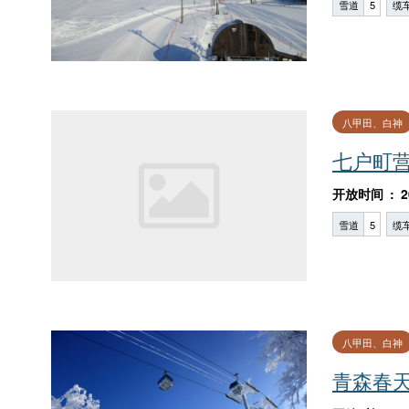
雪道
5
缆
八甲田、白神
七户町
开放时间
2
雪道
5
缆
八甲田、白神
青森春