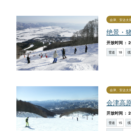
会津、安达太
绝景・
开放时间
2
雪道
18
缆
会津、安达太
会津高
开放时间
2
雪道
15
缆