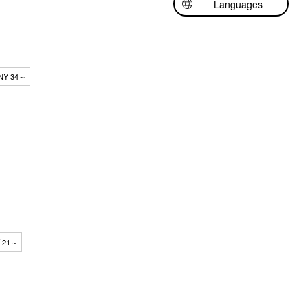
Languages
日本語
English
中文（繁體中文）
NY 34～
 21～