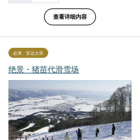
查看详细内容
会津、安达太良
绝景・猪苗代滑雪场