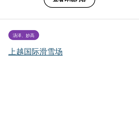
汤泽、妙高
上越国际滑雪场