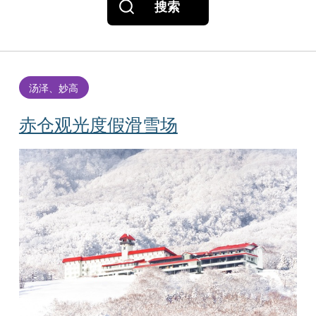
搜索
汤泽、妙高
赤仓观光度假滑雪场