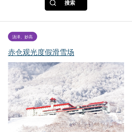
搜索
汤泽、妙高
赤仓观光度假滑雪场