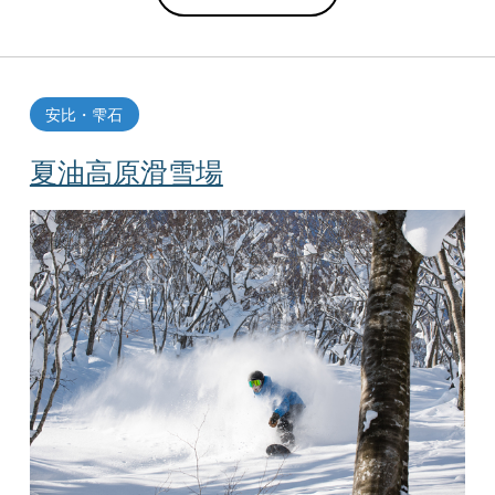
安比・雫石
夏油高原滑雪場