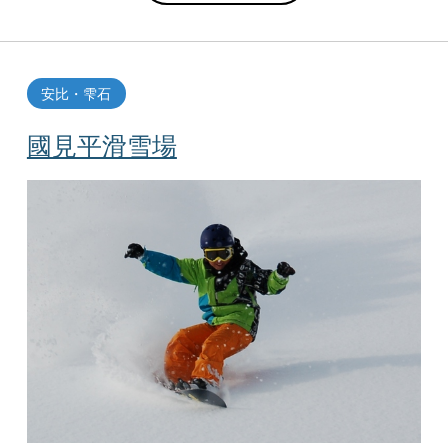
安比・雫石
國見平滑雪場