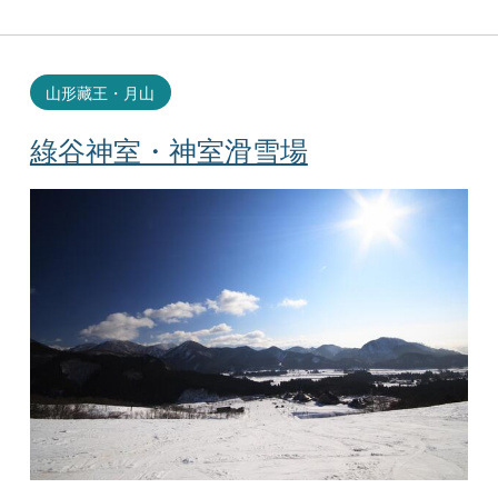
山形藏王・月山
綠谷神室・神室滑雪場