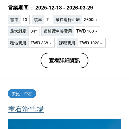
営業期間
2025-12-13 - 2026-03-29
雪道
10
纜車
7
最長滑行距離
2600m
最大斜度
34°
吊椅纜車券費用
TWD 163～
租借費用
TWD 368～
課程費用
TWD 1022～
查看詳細資訊
安比・雫石
雫石滑雪場