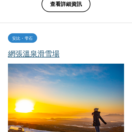
查看詳細資訊
安比・雫石
網張溫泉滑雪場