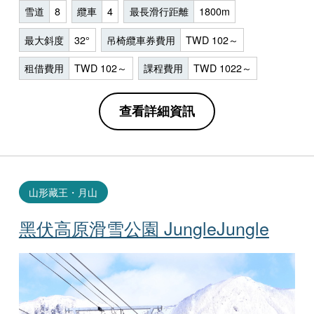
雪道
8
纜車
4
最長滑行距離
1800m
最大斜度
32°
吊椅纜車券費用
TWD 102～
租借費用
TWD 102～
課程費用
TWD 1022～
查看詳細資訊
山形藏王・月山
黑伏高原滑雪公園 JungleJungle