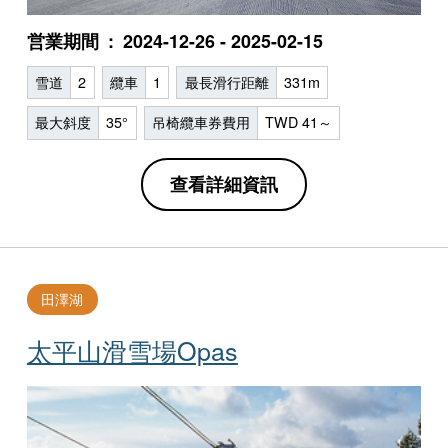
営業期間
2024-12-26 - 2025-02-15
雪道
2
纜車
1
最長滑行距離
331m
最大斜度
35°
吊椅纜車券費用
TWD 41～
查看詳細資訊
田澤湖
太平山滑雪場Opas