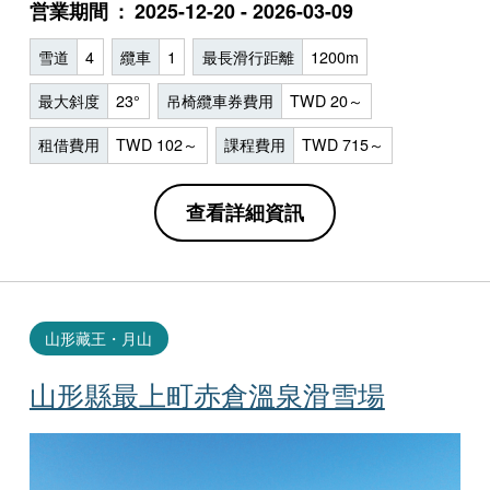
営業期間
2025-12-20 - 2026-03-09
雪道
4
纜車
1
最長滑行距離
1200m
最大斜度
23°
吊椅纜車券費用
TWD 20～
租借費用
TWD 102～
課程費用
TWD 715～
查看詳細資訊
山形藏王・月山
山形縣最上町赤倉溫泉滑雪場