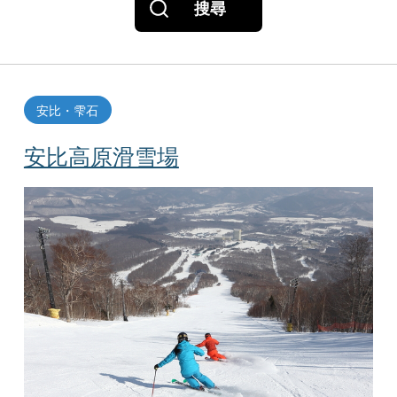
搜尋
安比・雫石
安比高原滑雪場