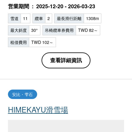
営業期間
2025-12-20 - 2026-03-23
雪道
11
纜車
2
最長滑行距離
1308m
最大斜度
30°
吊椅纜車券費用
TWD 82～
租借費用
TWD 102～
查看詳細資訊
安比・雫石
HIMEKAYU滑雪場