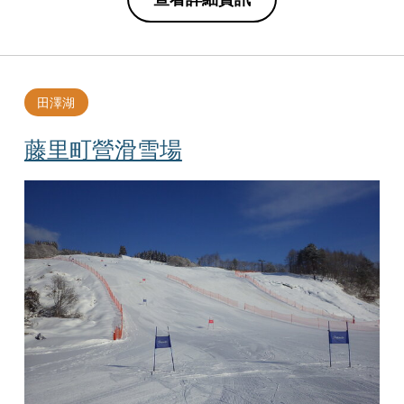
田澤湖
藤里町營滑雪場