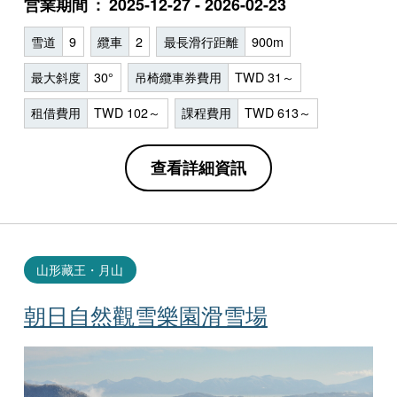
営業期間
2025-12-27 - 2026-02-23
雪道
9
纜車
2
最長滑行距離
900m
最大斜度
30°
吊椅纜車券費用
TWD 31～
租借費用
TWD 102～
課程費用
TWD 613～
查看詳細資訊
山形藏王・月山
朝日自然觀雪樂園滑雪場