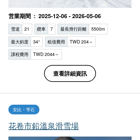
営業期間
2025-12-06 - 2026-05-06
雪道
21
纜車
7
最長滑行距離
5500m
最大斜度
34°
租借費用
TWD 204～
課程費用
TWD 2044～
查看詳細資訊
安比・雫石
花卷市鉛溫泉滑雪場