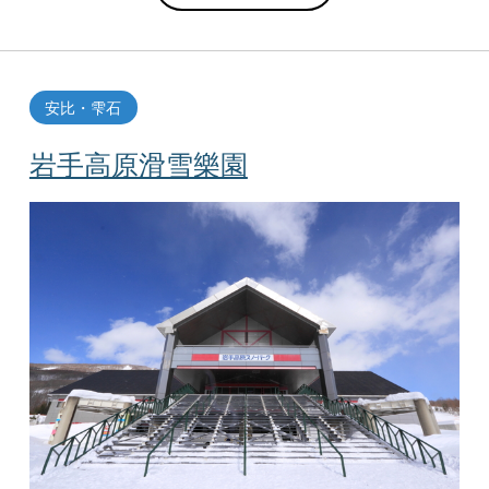
安比・雫石
岩手高原滑雪樂園