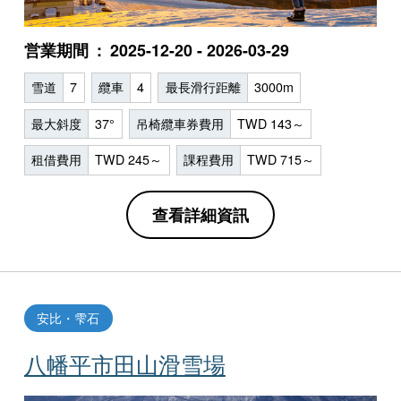
営業期間
2025-12-20 - 2026-03-29
雪道
7
纜車
4
最長滑行距離
3000m
最大斜度
37°
吊椅纜車券費用
TWD 143～
租借費用
TWD 245～
課程費用
TWD 715～
查看詳細資訊
安比・雫石
八幡平市田山滑雪場