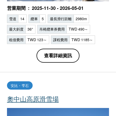
営業期間
2025-11-30 - 2026-05-01
雪道
14
纜車
5
最長滑行距離
2980m
最大斜度
36°
吊椅纜車券費用
TWD 490～
租借費用
TWD 123～
課程費用
TWD 1185～
查看詳細資訊
安比・雫石
奧中山高原滑雪場