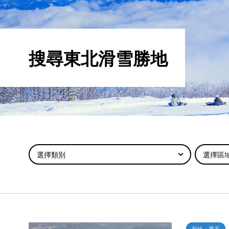
搜尋東北滑雪勝地
選擇類別
選擇區
安比・雫石