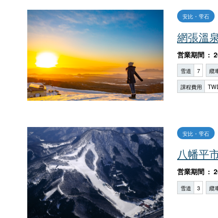
安比・雫石
網張溫
営業期間
2
雪道
7
纜
課程費用
TW
安比・雫石
八幡平
営業期間
2
雪道
3
纜