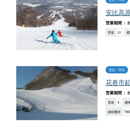
安比高
営業期間
2
雪道
21
纜
安比・雫石
花卷市
営業期間
2
雪道
5
纜
課程費用
TW