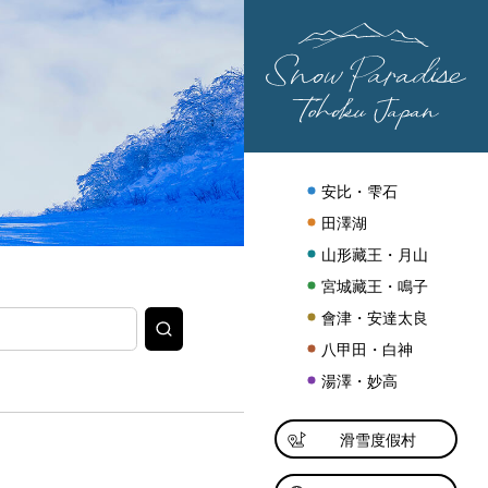
安比・雫石
田澤湖
山形藏王・月山
宮城藏王・鳴子
會津・安達太良
搜
尋
八甲田・白神
湯澤・妙高
滑雪度假村