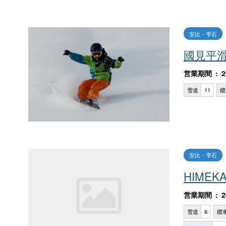
安比・雫石
國見平
営業期間
2
雪道
11
纜
安比・雫石
HIMEK
営業期間
2
雪道
6
纜