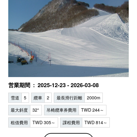
営業期間
2025-12-23 - 2026-03-08
雪道
5
纜車
2
最長滑行距離
2000m
最大斜度
32°
吊椅纜車券費用
TWD 244～
租借費用
TWD 305～
課程費用
TWD 814～