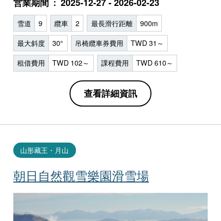
営業期間
2025-12-27 - 2026-02-23
雪道
9
纜車
2
最長滑行距離
900m
最大斜度
30°
吊椅纜車券費用
TWD 31～
租借費用
TWD 102～
課程費用
TWD 610～
查看詳細資訊
山形藏王・月山
朝日自然觀雪樂園滑雪場