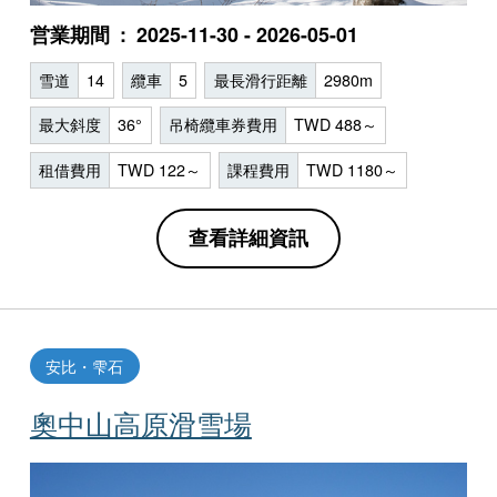
営業期間
2025-11-30 - 2026-05-01
雪道
14
纜車
5
最長滑行距離
2980m
最大斜度
36°
吊椅纜車券費用
TWD 488～
租借費用
TWD 122～
課程費用
TWD 1180～
查看詳細資訊
安比・雫石
奧中山高原滑雪場