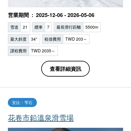
営業期間
2025-12-06 - 2026-05-06
雪道
21
纜車
7
最長滑行距離
5500m
最大斜度
34°
租借費用
TWD 203～
課程費用
TWD 2035～
查看詳細資訊
安比・雫石
花卷市鉛溫泉滑雪場