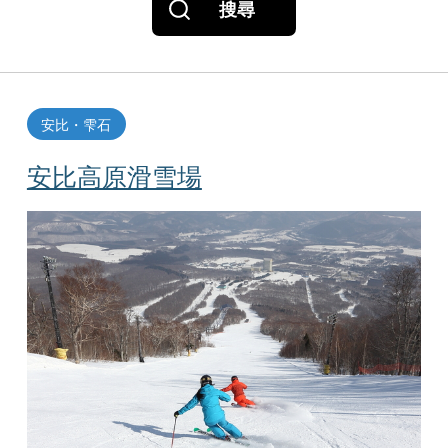
搜尋
安比・雫石
安比高原滑雪場