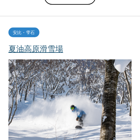
安比・雫石
夏油高原滑雪場