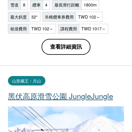
雪道
8
纜車
4
最長滑行距離
1800m
最大斜度
32°
吊椅纜車券費用
TWD 102～
租借費用
TWD 102～
課程費用
TWD 1017～
查看詳細資訊
山形藏王・月山
黑伏高原滑雪公園 JungleJungle