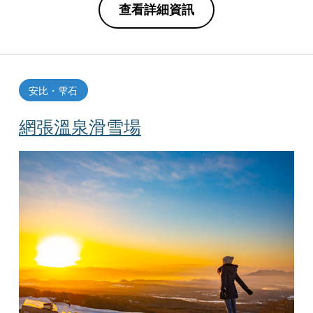
查看詳細資訊
安比・雫石
網張溫泉滑雪場