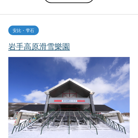
安比・雫石
岩手高原滑雪樂園