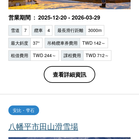
営業期間
2025-12-20 - 2026-03-29
雪道
7
纜車
4
最長滑行距離
3000m
最大斜度
37°
吊椅纜車券費用
TWD 142～
租借費用
TWD 244～
課程費用
TWD 712～
查看詳細資訊
安比・雫石
八幡平市田山滑雪場