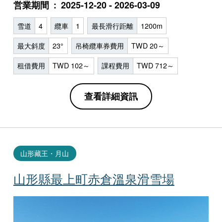
営業期間
2025-12-20 - 2026-03-09
雪道
4
纜車
1
最長滑行距離
1200m
最大斜度
23°
吊椅纜車券費用
TWD 20～
租借費用
TWD 102～
課程費用
TWD 712～
查看詳細資訊
山形藏王・月山
山形縣最上町赤倉溫泉滑雪場