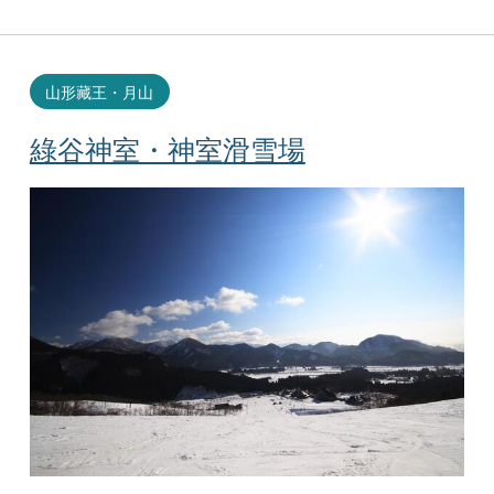
山形藏王・月山
綠谷神室・神室滑雪場