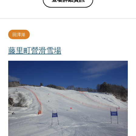
田澤湖
藤里町營滑雪場