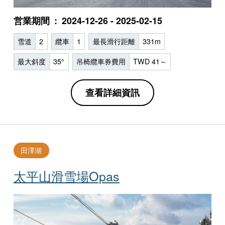
営業期間
2024-12-26 - 2025-02-15
雪道
2
纜車
1
最長滑行距離
331m
最大斜度
35°
吊椅纜車券費用
TWD 41～
查看詳細資訊
田澤湖
太平山滑雪場Opas