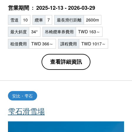
営業期間
2025-12-13 - 2026-03-29
雪道
10
纜車
7
最長滑行距離
2600m
最大斜度
34°
吊椅纜車券費用
TWD 163～
租借費用
TWD 366～
課程費用
TWD 1017～
查看詳細資訊
安比・雫石
雫石滑雪場