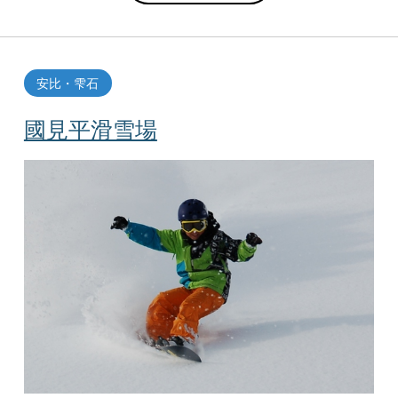
安比・雫石
國見平滑雪場