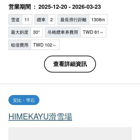
営業期間
2025-12-20 - 2026-03-23
雪道
11
纜車
2
最長滑行距離
1308m
最大斜度
30°
吊椅纜車券費用
TWD 81～
租借費用
TWD 102～
查看詳細資訊
安比・雫石
HIMEKAYU滑雪場