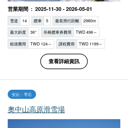
営業期間
2025-11-30 - 2026-05-01
雪道
14
纜車
5
最長滑行距離
2980m
最大斜度
36°
吊椅纜車券費用
TWD 496～
租借費用
TWD 124～
課程費用
TWD 1199～
查看詳細資訊
安比・雫石
奧中山高原滑雪場