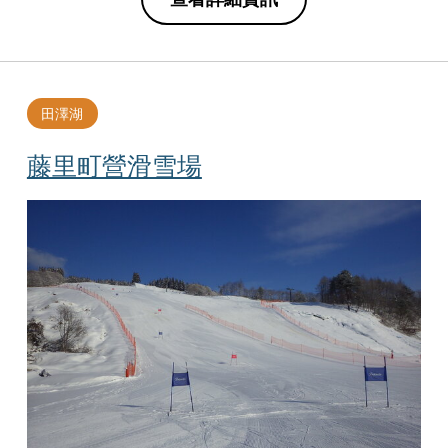
田澤湖
藤里町營滑雪場