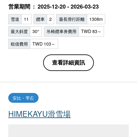
営業期間
2025-12-20 - 2026-03-23
雪道
11
纜車
2
最長滑行距離
1308m
最大斜度
30°
吊椅纜車券費用
TWD 83～
租借費用
TWD 103～
查看詳細資訊
安比・雫石
HIMEKAYU滑雪場