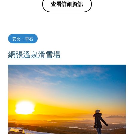
查看詳細資訊
安比・雫石
網張溫泉滑雪場