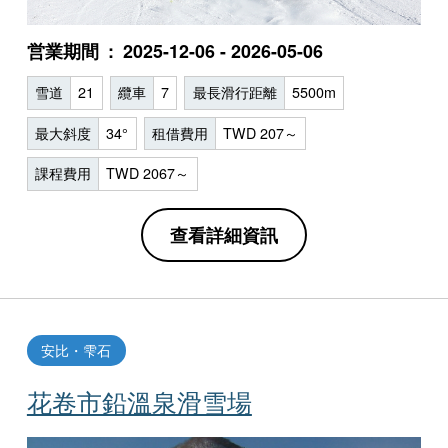
営業期間
2025-12-06 - 2026-05-06
雪道
21
纜車
7
最長滑行距離
5500m
最大斜度
34°
租借費用
TWD 207～
課程費用
TWD 2067～
查看詳細資訊
安比・雫石
花卷市鉛溫泉滑雪場