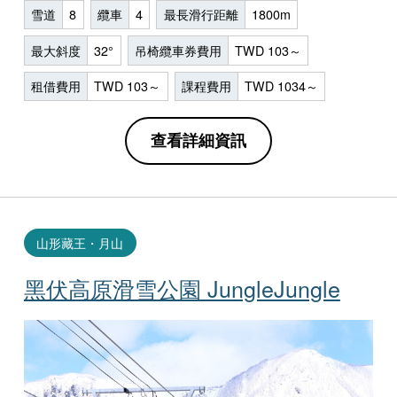
雪道
8
纜車
4
最長滑行距離
1800m
最大斜度
32°
吊椅纜車券費用
TWD 103～
租借費用
TWD 103～
課程費用
TWD 1034～
查看詳細資訊
山形藏王・月山
黑伏高原滑雪公園 JungleJungle