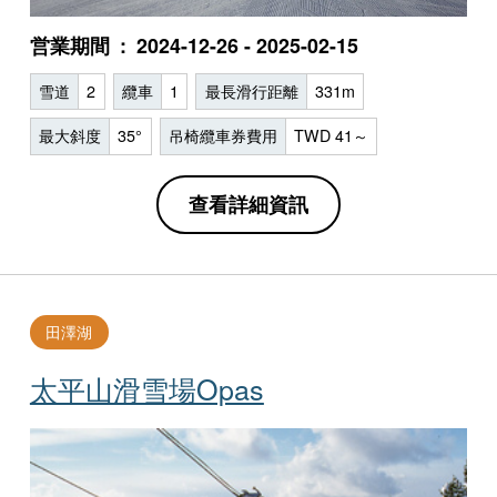
営業期間
2024-12-26 - 2025-02-15
雪道
2
纜車
1
最長滑行距離
331m
最大斜度
35°
吊椅纜車券費用
TWD 41～
查看詳細資訊
田澤湖
太平山滑雪場Opas