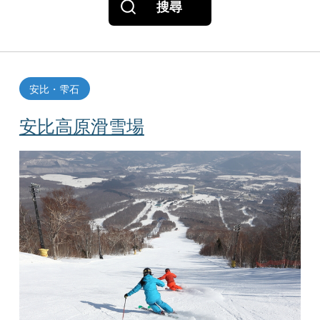
搜尋
安比・雫石
安比高原滑雪場