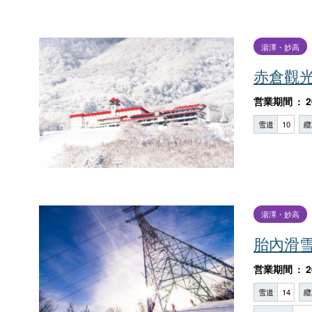
湯澤・妙高
赤倉觀
営業期間
2
雪道
10
纜
湯澤・妙高
胎內滑
営業期間
2
雪道
14
纜