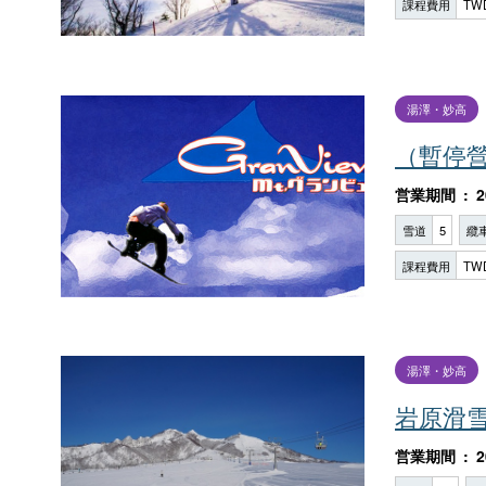
課程費用
TW
湯澤・妙高
（暫停營業
営業期間
2
雪道
5
纜
課程費用
TW
湯澤・妙高
岩原滑
営業期間
2