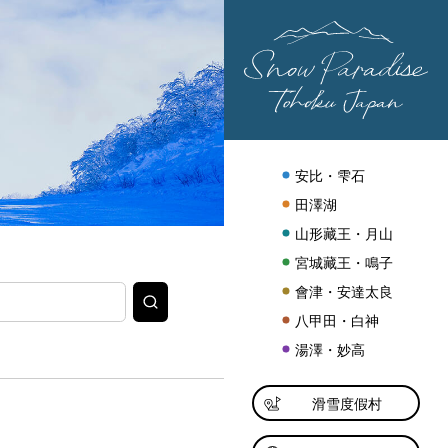
安比・雫石
田澤湖
山形藏王・月山
宮城藏王・鳴子
會津・安達太良
搜
尋
八甲田・白神
湯澤・妙高
滑雪度假村