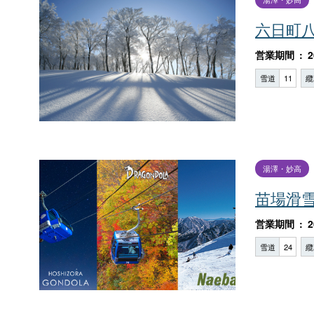
六日町
営業期間
2
雪道
11
纜
湯澤・妙高
苗場滑
営業期間
2
雪道
24
纜