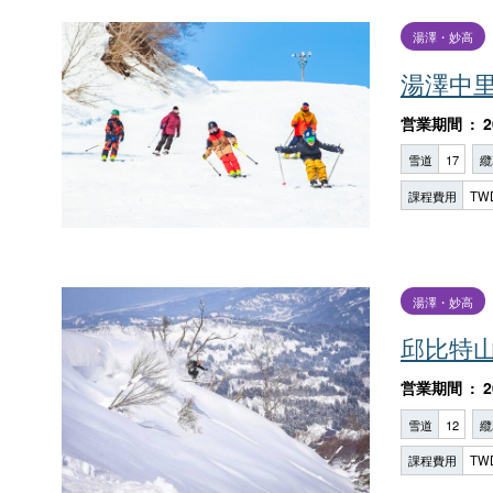
湯澤・妙高
湯澤中
営業期間
2
雪道
17
纜
課程費用
TW
湯澤・妙高
邱比特
営業期間
2
雪道
12
纜
課程費用
TW