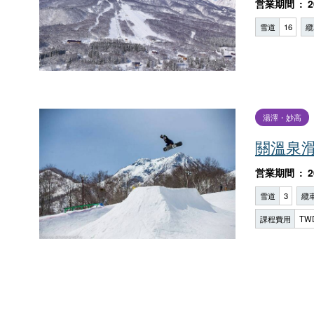
営業期間
2
雪道
16
纜
湯澤・妙高
關溫泉
営業期間
2
雪道
3
纜
課程費用
TW