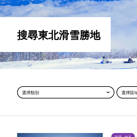
搜尋東北滑雪勝地
選擇類別
選擇區
湯澤・妙高