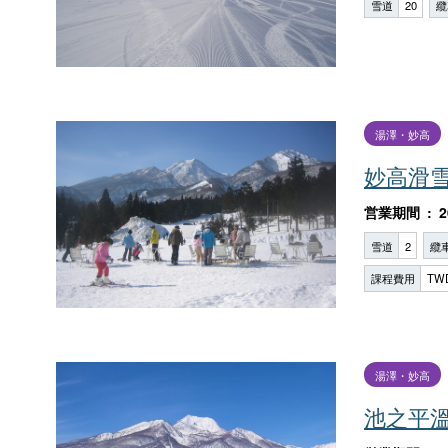
雪道
20
纜
湯澤・妙高
妙高滑
営業期間
2
雪道
2
纜
課程費用
TW
湯澤・妙高
池之平溫泉