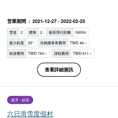
営業期間
2021-12-27 - 2022-02-25
雪道
2
纜車
2
最長滑行距離
1600m
最大斜度
25°
吊椅纜車券費用
TWD 46～
租借費用
TWD 763～
課程費用
TWD 611～
查看詳細資訊
湯澤・妙高
六日滑雪度假村