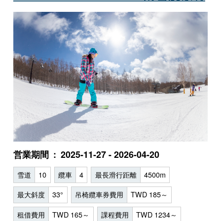
営業期間
2025-11-27 - 2026-04-20
雪道
10
纜車
4
最長滑行距離
4500m
最大斜度
33°
吊椅纜車券費用
TWD 185～
租借費用
TWD 165～
課程費用
TWD 1234～