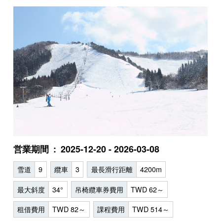
営業期間
2025-12-20 - 2026-03-08
雪道
9
纜車
3
最長滑行距離
4200m
最大斜度
34°
吊椅纜車券費用
TWD 62～
租借費用
TWD 82～
課程費用
TWD 514～