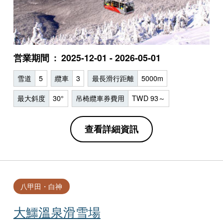
営業期間
2025-12-01 - 2026-05-01
雪道
5
纜車
3
最長滑行距離
5000m
最大斜度
30°
吊椅纜車券費用
TWD 93～
查看詳細資訊
八甲田・白神
大鱷溫泉滑雪場