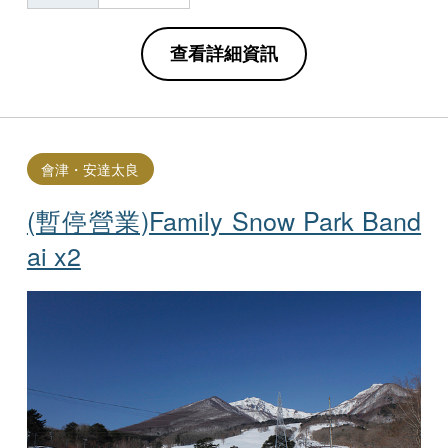
查看詳細資訊
會津・安達太良
(暫停營業)Family Snow Park Ba​​nd
ai x2