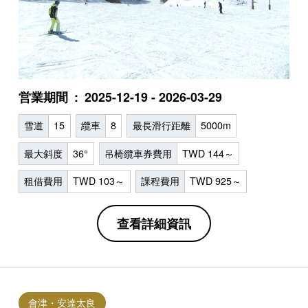
営業期間
2025-12-19 - 2026-03-29
雪道
15
纜車
8
最長滑行距離
5000m
最大斜度
36°
吊椅纜車券費用
TWD 144～
租借費用
TWD 103～
課程費用
TWD 925～
查看詳細資訊
會津・安達太良