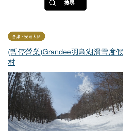
搜尋
會津・安達太良
(暫停營業)Grandee羽鳥湖滑雪度假
村