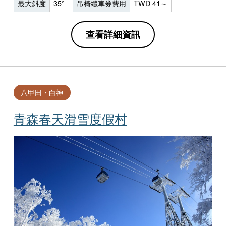
最大斜度
35°
吊椅纜車券費用
TWD 41～
查看詳細資訊
八甲田・白神
青森春天滑雪度假村