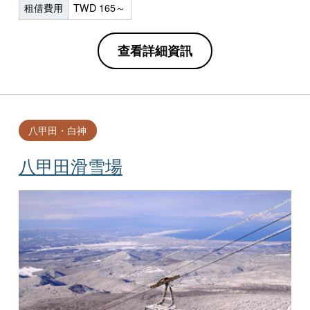
租借費用
TWD 165～
查看詳細資訊
八甲田・白神
八甲田滑雪場