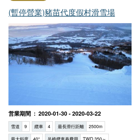
(暫停營業)豬苗代度假村滑雪場
営業期間
2020-01-30 - 2020-03-22
雪道
9
纜車
4
最長滑行距離
2500m
最大斜度
40°
吊椅纜車券費用
TWD 350～