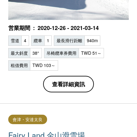
営業期間
2020-12-26 - 2021-03-14
雪道
4
纜車
1
最長滑行距離
940m
最大斜度
38°
吊椅纜車券費用
TWD 51～
租借費用
TWD 103～
查看詳細資訊
會津・安達太良
Fairy Land 金山滑雪場