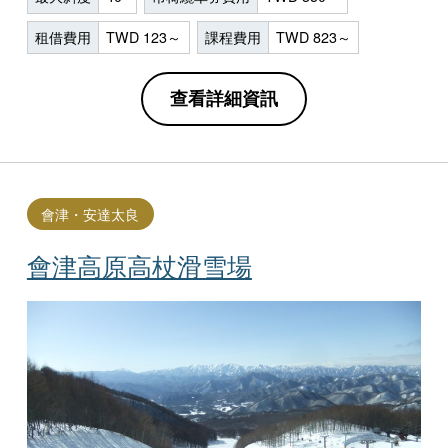
租借費用
TWD 123～
課程費用
TWD 823～
查看詳細資訊
會津・安達太良
會津高原高杖滑雪場