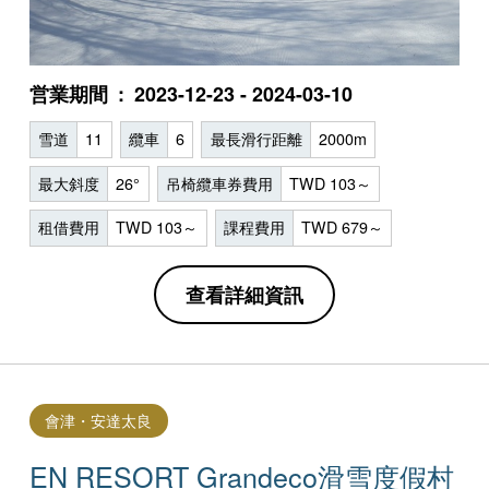
営業期間
2023-12-23 - 2024-03-10
雪道
11
纜車
6
最長滑行距離
2000m
最大斜度
26°
吊椅纜車券費用
TWD 103～
租借費用
TWD 103～
課程費用
TWD 679～
查看詳細資訊
會津・安達太良
EN RESORT Grandeco滑雪度假村