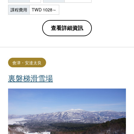
課程費用
TWD 1028～
查看詳細資訊
會津・安達太良
裏磐梯滑雪場