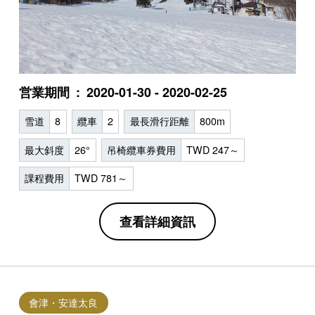
営業期間
2020-01-30 - 2020-02-25
雪道
8
纜車
2
最長滑行距離
800m
最大斜度
26°
吊椅纜車券費用
TWD 247～
課程費用
TWD 781～
查看詳細資訊
會津・安達太良