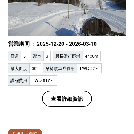
営業期間
2025-12-20 - 2026-03-10
雪道
5
纜車
3
最長滑行距離
4400m
最大斜度
30°
吊椅纜車券費用
TWD 37～
課程費用
TWD 617～
查看詳細資訊
八甲田・白神