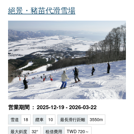
絕景・豬苗代滑雪場
営業期間
2025-12-19 - 2026-03-22
雪道
18
纜車
10
最長滑行距離
3550m
最大斜度
32°
租借費用
TWD 720～