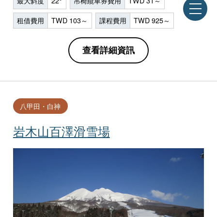
最大斜度
22°
吊椅纜車券費用
TWD 31～
租借費用
TWD 103～
課程費用
TWD 925～
查看詳細資訊
八甲田・白神
岩木山百澤滑雪場