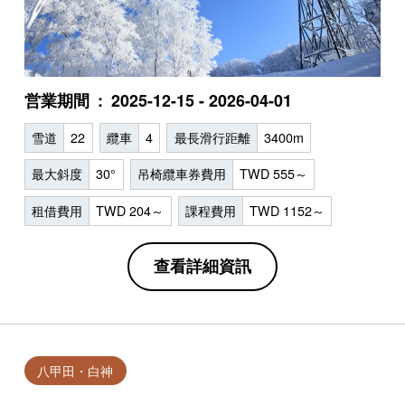
営業期間
2025-12-15 - 2026-04-01
雪道
22
纜車
4
最長滑行距離
3400m
最大斜度
30°
吊椅纜車券費用
TWD 555～
租借費用
TWD 204～
課程費用
TWD 1152～
查看詳細資訊
八甲田・白神