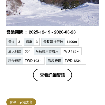
営業期間
2025-12-19 - 2026-03-23
雪道
3
纜車
3
最長滑行距離
1400m
最大斜度
35°
吊椅纜車券費用
TWD 123～
租借費用
TWD 103～
課程費用
TWD 1234～
查看詳細資訊
會津・安達太良