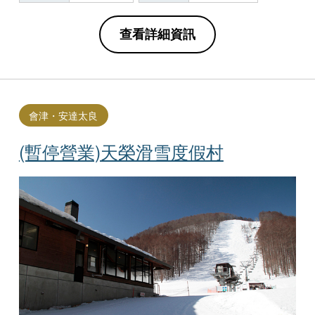
查看詳細資訊
會津・安達太良
(暫停營業)天榮滑雪度假村