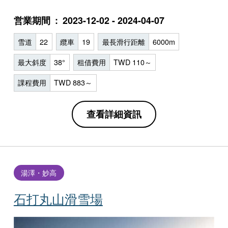
営業期間
2023-12-02 - 2024-04-07
雪道
22
纜車
19
最長滑行距離
6000m
最大斜度
38°
租借費用
TWD 110～
課程費用
TWD 883～
查看詳細資訊
湯澤・妙高
石打丸山滑雪場