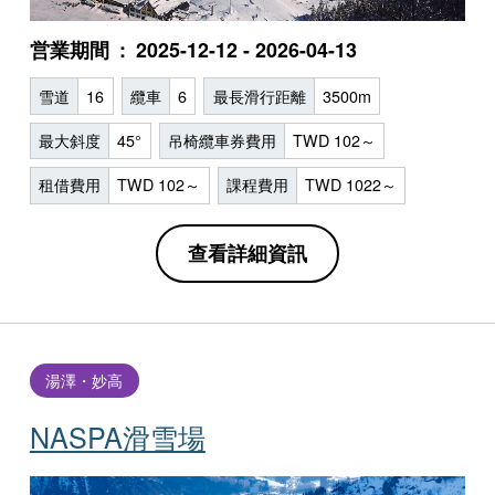
営業期間
2025-12-12 - 2026-04-13
雪道
16
纜車
6
最長滑行距離
3500m
最大斜度
45°
吊椅纜車券費用
TWD 102～
租借費用
TWD 102～
課程費用
TWD 1022～
查看詳細資訊
湯澤・妙高
NASPA滑雪場