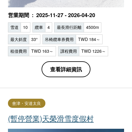
営業期間
2025-11-27 - 2026-04-20
雪道
10
纜車
4
最長滑行距離
4500m
最大斜度
33°
吊椅纜車券費用
TWD 184～
租借費用
TWD 163～
課程費用
TWD 1226～
查看詳細資訊
會津・安達太良
(暫停營業)天榮滑雪度假村