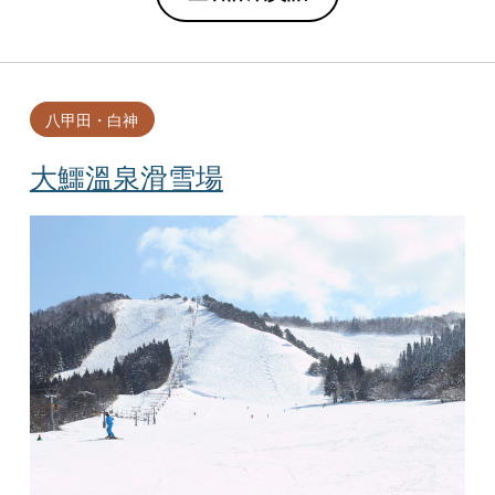
八甲田・白神
大鱷溫泉滑雪場