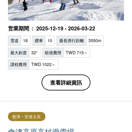
営業期間
2025-12-19 - 2026-03-22
雪道
18
纜車
10
最長滑行距離
3550m
最大斜度
32°
租借費用
TWD 715～
課程費用
TWD 1022～
查看詳細資訊
會津・安達太良
會津高原高杖滑雪場