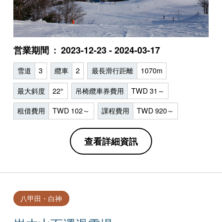
営業期間
2023-12-23 - 2024-03-17
雪道
3
纜車
2
最長滑行距離
1070m
最大斜度
22°
吊椅纜車券費用
TWD 31～
租借費用
TWD 102～
課程費用
TWD 920～
查看詳細資訊
八甲田・白神