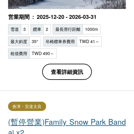
営業期間
2025-12-20 - 2026-03-31
雪道
3
纜車
2
最長滑行距離
1000m
最大斜度
35°
吊椅纜車券費用
TWD 41～
租借費用
TWD 490～
查看詳細資訊
會津・安達太良
(暫停營業)Family Snow Park Ba​​nd
ai x2