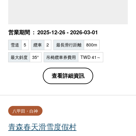
営業期間
2025-12-26 - 2026-03-01
雪道
5
纜車
2
最長滑行距離
800m
最大斜度
35°
吊椅纜車券費用
TWD 41～
查看詳細資訊
八甲田・白神
青森春天滑雪度假村