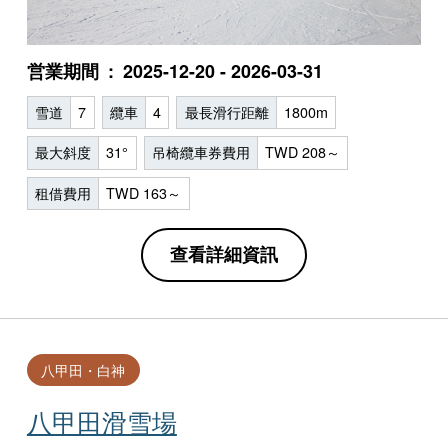
営業期間
2025-12-20 - 2026-03-31
雪道
7
纜車
4
最長滑行距離
1800m
最大斜度
31°
吊椅纜車券費用
TWD 208～
租借費用
TWD 163～
查看詳細資訊
八甲田・白神
八甲田滑雪場