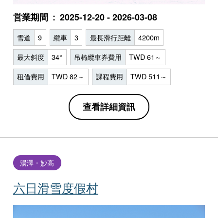
営業期間
2025-12-20 - 2026-03-08
雪道
9
纜車
3
最長滑行距離
4200m
最大斜度
34°
吊椅纜車券費用
TWD 61～
租借費用
TWD 82～
課程費用
TWD 511～
查看詳細資訊
湯澤・妙高
六日滑雪度假村