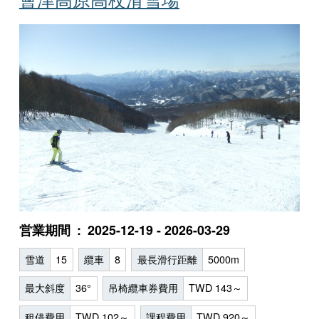
営業期間
2025-12-19 - 2026-03-29
雪道
15
纜車
8
最長滑行距離
5000m
最大斜度
36°
吊椅纜車券費用
TWD 143～
租借費用
TWD 102～
課程費用
TWD 920～