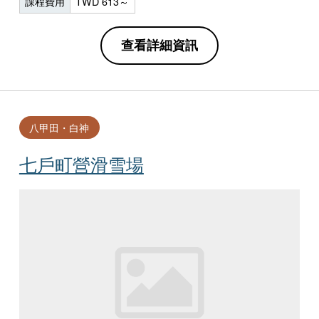
課程費用
TWD 613～
查看詳細資訊
八甲田・白神
七戶町營滑雪場