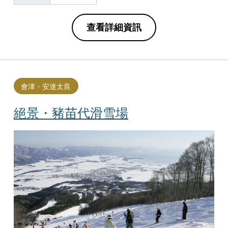
查看詳細資訊
會津・安達太良
絕景・豬苗代滑雪場