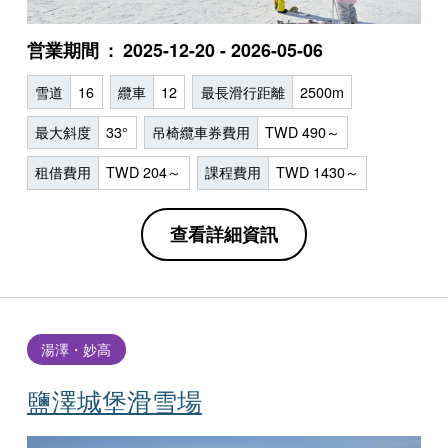
営業期間
2025-12-20 - 2026-05-06
雪道
16
纜車
12
最長滑行距離
2500m
最大斜度
33°
吊椅纜車券費用
TWD 490～
租借費用
TWD 204～
課程費用
TWD 1430～
查看詳細資訊
湯澤・妙高
鹽澤城堡滑雪場