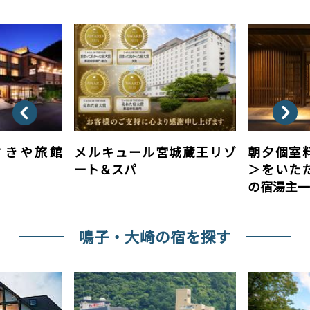
ゞきや旅館
メルキュール宮城蔵王リゾ
朝夕個室
ート＆スパ
＞をいた
の宿湯主
鳴子・大崎の宿を探す