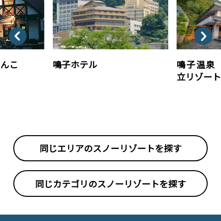
りんこ
鳴子ホテル
鳴子温泉
立リゾー
同じエリアの
スノーリゾートを探す
同じカテゴリの
スノーリゾートを探す