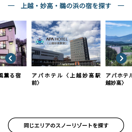
上越・妙高・鵜の浜の宿を探す
潮風薫る宿
アパホテル〈上越妙高駅
アパホテ
前〉
越妙高〉
同じエリアの
スノーリゾートを探す