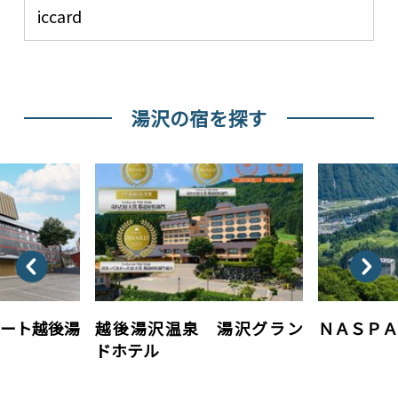
iccard
湯沢の宿を探す
ート越後湯
越後湯沢温泉 湯沢グラン
ＮＡＳＰ
ドホテル