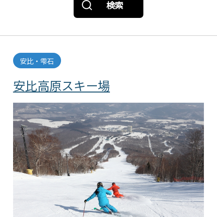
検索
安比・雫石
安比高原スキー場