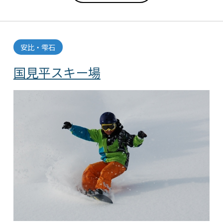
安比・雫石
国見平スキー場