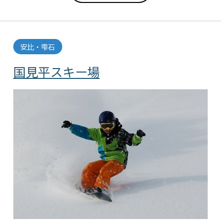
安比・雫石
国見平スキー場