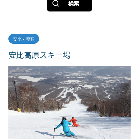
検索
安比・雫石
安比高原スキー場